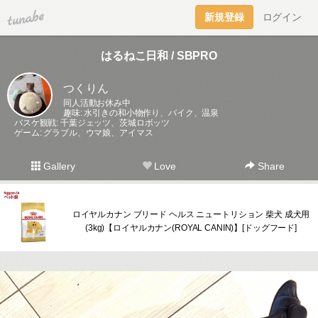
tuna.be
新規登録
ログイン
はるねこ日和 / SBPRO
つくりん
同人活動お休み中
趣味: 水引きの和小物作り、バイク、温泉
バスケ観戦: 千葉ジェッツ、茨城ロボッツ
ゲーム: グラブル、ウマ娘、アイマス
Gallery
Love
Share
ロイヤルカナン ブリード ヘルス ニュートリション 柴犬 成犬用
(3kg)【ロイヤルカナン(ROYAL CANIN)】[ドッグフード]