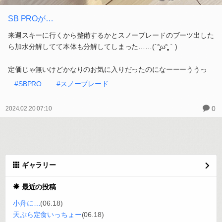
SB PROが…
来週スキーに行くから整備するかとスノーブレードのブーツ出した
ら加水分解してて本体も分解してしまった……(´°̥̥̥̥̥̥̥̥ω°̥̥̥̥̥̥̥̥｀)
定価じゃ無いけどかなりのお気に入りだったのになーーーううっ
#SBPRO
#スノーブレード
0
2024.02.20 07:10
ギャラリー
最近の投稿
小舟に…
(06.18)
天ぷら定食いっちょー
(06.18)