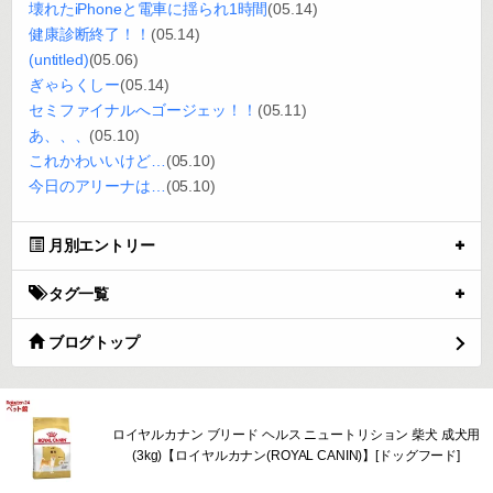
壊れたiPhoneと電車に揺られ1時間
(05.14)
健康診断終了！！
(05.14)
(untitled)
(05.06)
ぎゃらくしー
(05.14)
セミファイナルへゴージェッ！！
(05.11)
あ、、、
(05.10)
これかわいいけど…
(05.10)
今日のアリーナは…
(05.10)
月別エントリー
タグ一覧
ブログトップ
ロイヤルカナン ブリード ヘルス ニュートリション 柴犬 成犬用
(3kg)【ロイヤルカナン(ROYAL CANIN)】[ドッグフード]