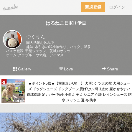
tuna.be
新規登録
ログイン
はるねこ日和 / 伊豆
つくりん
同人活動お休み中
趣味: 水引きの和小物作り、バイク、温泉
バスケ観戦: 千葉ジェッツ、茨城ロボッツ
ゲーム: グラブル、ウマ娘、アイマス
Gallery
Love
Share
★ポイント5倍★【前後違いOK！】 犬 靴 くつ 犬の靴 犬用シュー
ズ ドッグシューズ ドッグブーツ 脱げない 滑り止め 履かせやすい
肉球保護 足カバー 散歩 小型犬 子犬 シニア 介護 レインシューズ 防
水 メッシュ 夏 冬 防寒