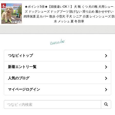
★ポイント5倍★【前後違いOK！】 犬 靴 くつ 犬の靴 犬用シュー
ズ ドッグシューズ ドッグブーツ 脱げない 滑り止め 履かせやすい
肉球保護 足カバー 散歩 小型犬 子犬 シニア 介護 レインシューズ 防
水 メッシュ 夏 冬 防寒
tuna.be
つなビィトップ
新着エントリ一覧
人気のブログ
マイページログイン