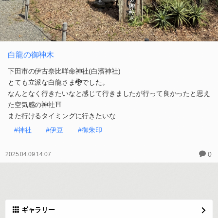
白龍の御神木
下田市の伊古奈比咩命神社(白濱神社)
とても立派な白龍さま🐉でした。
なんとなく行きたいなと感じて行きましたが行って良かったと思え
た空気感の神社⛩️
また行けるタイミングに行きたいな
#神社
#伊豆
#御朱印
0
2025.04.09 14:07
ギャラリー