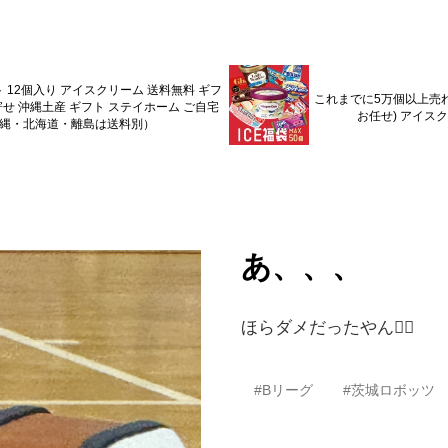
 12個入り アイスクリーム 送料無料 ギフ
これまでに5万個以上売れ
寄せ 沖縄土産 ギフト ステイホーム ご自宅
お任せ) アイスク
沖縄・北海道・離島は送料別）
あ、、、
ほらダメだったやん🙅‍♂️
#Bリーグ
#茨城ロボッツ