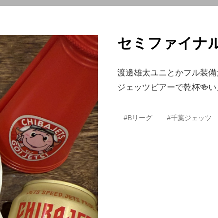
セミファイナ
渡邊雄太ユニとかフル装備
ジェッツビアーで乾杯🍻い
#Bリーグ
#千葉ジェッツ