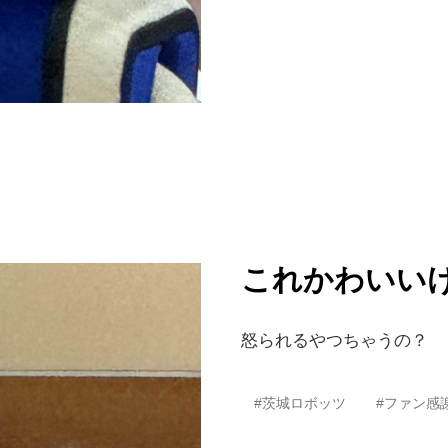
これかわいい
怒られるやつちゃうの？
#茨城ロボッツ
#ファン感