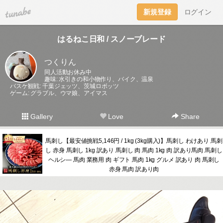
tuna.be
新規登録
ログイン
はるねこ日和 / スノーブレード
つくりん
同人活動お休み中
趣味: 水引きの和小物作り、バイク、温泉
バスケ観戦: 千葉ジェッツ、茨城ロボッツ
ゲーム: グラブル、ウマ娘、アイマス
Gallery
Love
Share
馬刺し【最安値挑戦5,146円 / 1kg (3kg購入)】馬刺し わけあり 馬刺
し 赤身 馬刺し 1kg 訳あり 馬刺し 肉 馬肉 1kg 肉 訳あり馬肉 馬刺し
ヘルシ― 馬肉 業務用 肉 ギフト 馬肉 1kg グルメ 訳あり 肉 馬刺し
赤身 馬肉 訳あり肉