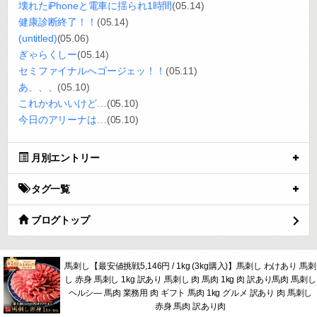
壊れたiPhoneと電車に揺られ1時間
(05.14)
健康診断終了！！
(05.14)
(untitled)
(05.06)
ぎゃらくしー
(05.14)
セミファイナルへゴージェッ！！
(05.11)
あ、、、
(05.10)
これかわいいけど…
(05.10)
今日のアリーナは…
(05.10)
月別エントリー
タグ一覧
ブログトップ
馬刺し【最安値挑戦5,146円 / 1kg (3kg購入)】馬刺し わけあり 馬刺
し 赤身 馬刺し 1kg 訳あり 馬刺し 肉 馬肉 1kg 肉 訳あり馬肉 馬刺し
ヘルシ― 馬肉 業務用 肉 ギフト 馬肉 1kg グルメ 訳あり 肉 馬刺し
赤身 馬肉 訳あり肉