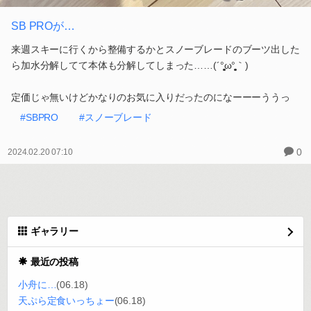
SB PROが…
来週スキーに行くから整備するかとスノーブレードのブーツ出した
ら加水分解してて本体も分解してしまった……(´°̥̥̥̥̥̥̥̥ω°̥̥̥̥̥̥̥̥｀)
定価じゃ無いけどかなりのお気に入りだったのになーーーううっ
#SBPRO
#スノーブレード
0
2024.02.20 07:10
ギャラリー
最近の投稿
小舟に…
(06.18)
天ぷら定食いっちょー
(06.18)