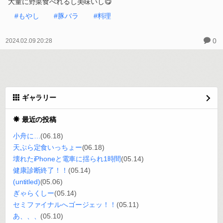
大量に野菜食べれるし美味いし😋
#もやし
#豚バラ
#料理
0
2024.02.09 20:28
ギャラリー
最近の投稿
小舟に…
(06.18)
天ぷら定食いっちょー
(06.18)
壊れたiPhoneと電車に揺られ1時間
(05.14)
健康診断終了！！
(05.14)
(untitled)
(05.06)
ぎゃらくしー
(05.14)
セミファイナルへゴージェッ！！
(05.11)
あ、、、
(05.10)