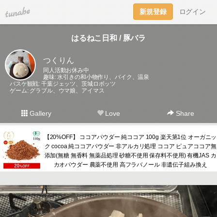
tuna.be
新規登録
ログイン
はるねこ日和 / 豚バラ
つくりん
同人活動お休み中
趣味: 水引きの和小物作り、バイク、温泉
バスケ観戦: 千葉ジェッツ、茨城ロボッツ
ゲーム: グラブル、ウマ娘、アイマス
Gallery
Love
Share
【20%OFF】 ココアパウダー 純ココア 100g 楽天第1位 オーガニッ
ク cocoa 純ココアパウダー 非アルカリ処理 ココア ピュアココア無
添加(無糖 無香料 無薬品処理 砂糖不使用 保存料不使用) 有機JAS カ
カオパウダー 農薬不使用 高フラバノール 非遺伝子組み換え