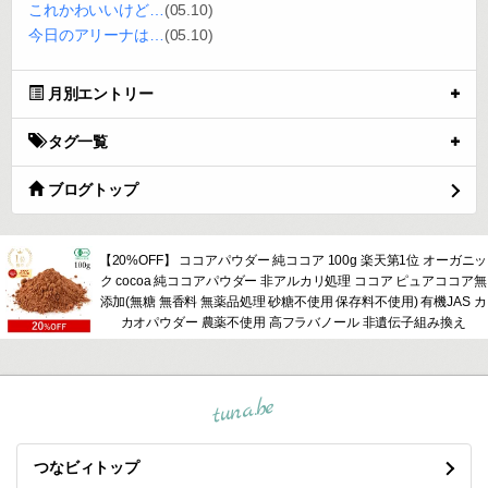
これかわいいけど…
(05.10)
今日のアリーナは…
(05.10)
月別エントリー
タグ一覧
ブログトップ
【20%OFF】 ココアパウダー 純ココア 100g 楽天第1位 オーガニッ
ク cocoa 純ココアパウダー 非アルカリ処理 ココア ピュアココア無
添加(無糖 無香料 無薬品処理 砂糖不使用 保存料不使用) 有機JAS カ
カオパウダー 農薬不使用 高フラバノール 非遺伝子組み換え
tuna.be
つなビィトップ