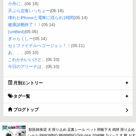
小舟に…
(06.18)
天ぷら定食いっちょー
(06.18)
壊れたiPhoneと電車に揺られ1時間
(05.14)
健康診断終了！！
(05.14)
(untitled)
(05.06)
ぎゃらくしー
(05.14)
セミファイナルへゴージェッ！！
(05.11)
あ、、、
(05.10)
これかわいいけど…
(05.10)
今日のアリーナは…
(05.10)
月別エントリー
タグ一覧
ブログトップ
獣医師推奨 犬 滑り止め 足裏シール ペット用靴下犬 肉球 滑り止め
シール PAW WING PAWWING Grip plus 20/48枚 3パック 犬 靴 おす