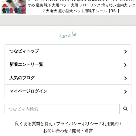
すめ 足裏 靴下 犬用パッド 犬用 フローリング 滑らない 室内犬 シニ
ア犬 老犬 超小型犬 ペット用靴下 シール【RSL】
tuna.be
つなビィトップ
新着エントリ一覧
人気のブログ
マイページログイン
良くある質問と答え
/
プライバシーポリシー
/
利用規約
/
お問い合わせ
/
開発・運営