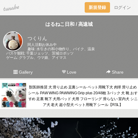
tuna.be
新規登録
ログイン
はるねこ日和 / 高遠城
つくりん
同人活動お休み中
趣味: 水引きの和小物作り、バイク、温泉
バスケ観戦: 千葉ジェッツ、茨城ロボッツ
ゲーム: グラブル、ウマ娘、アイマス
Gallery
Love
Share
獣医師推奨 犬 滑り止め 足裏シール ペット用靴下犬 肉球 滑り止め
シール PAW WING PAWWING Grip plus 20/48枚 3パック 犬 靴 おす
すめ 足裏 靴下 犬用パッド 犬用 フローリング 滑らない 室内犬 シニ
ア犬 老犬 超小型犬 ペット用靴下 シール【RSL】