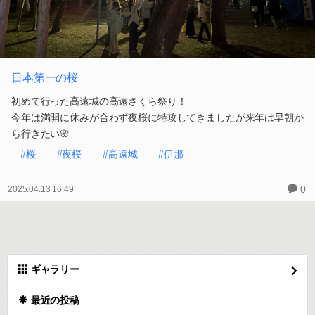
日本第一の桜
初めて行った高遠城の高遠さくら祭り！
今年は満開に休みが合わず夜桜に特攻してきましたが来年は早朝か
ら行きたい🌸
#桜
#夜桜
#高遠城
#伊那
0
2025.04.13 16:49
ギャラリー
最近の投稿