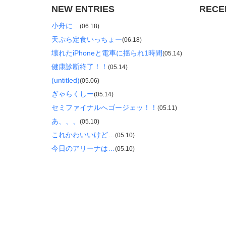
NEW ENTRIES
RECE
小舟に…
(06.18)
天ぷら定食いっちょー
(06.18)
壊れたiPhoneと電車に揺られ1時間
(05.14)
健康診断終了！！
(05.14)
(untitled)
(05.06)
ぎゃらくしー
(05.14)
セミファイナルへゴージェッ！！
(05.11)
あ、、、
(05.10)
これかわいいけど…
(05.10)
今日のアリーナは…
(05.10)