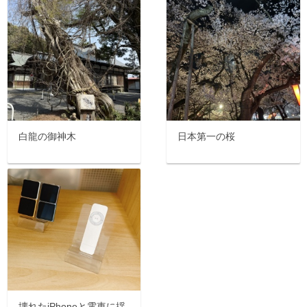
白龍の御神木
日本第一の桜
壊れたiPhoneと電車に揺