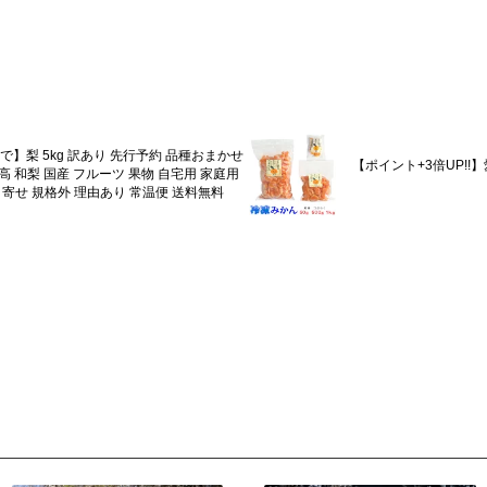
まで】梨 5kg 訳あり 先行予約 品種おまかせ
【ポイント+3倍UP!!
新高 和梨 国産 フルーツ 果物 自宅用 家庭用
り寄せ 規格外 理由あり 常温便 送料無料