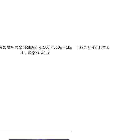
】愛媛県産 粒楽 冷凍みかん 50g・500g・1kg 一粒ごと分かれてま
す。粒楽つぶらく