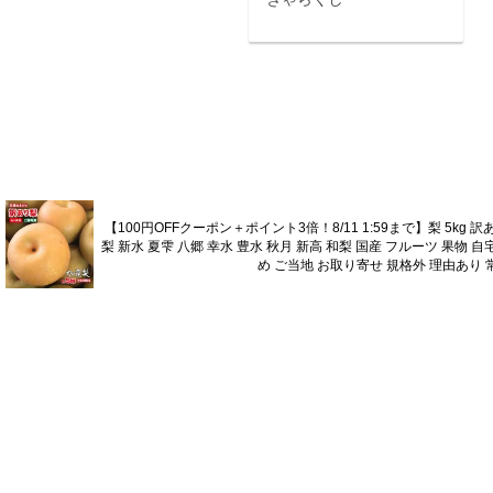
【100円OFFクーポン＋ポイント3倍！8/11 1:59まで】梨 5kg
梨 新水 夏雫 八郷 幸水 豊水 秋月 新高 和梨 国産 フルーツ 果物 
め ご当地 お取り寄せ 規格外 理由あり 