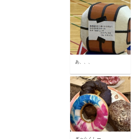
あ、、、
ぎゃらくしー