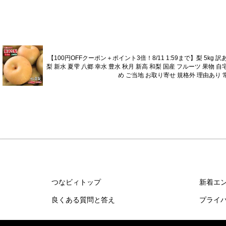
【100円OFFクーポン＋ポイント3倍！8/11 1:59まで】梨 5kg
梨 新水 夏雫 八郷 幸水 豊水 秋月 新高 和梨 国産 フルーツ 果物 
め ご当地 お取り寄せ 規格外 理由あり 
つなビィトップ
新着エ
良くある質問と答え
プライ