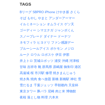
TAGS
Bリーグ
SBPRO
iPhone
けやき坂
さくら
そば
もやし
やまと
アンダーアーマー
イルミネーション
オムライス
ゲソ天
ゴーディー
シマエナガ
ジャンボくん
スノーブレード
ダイナー
ドーナツ
ネモフィラ
ヒヨドリ
ファン感謝デー
ブルーシールアイス
ポケモン
メジロ
ルーク
ロウル
ロボスケ
伊豆
伊那
井上トロ
茨城ロボッツ
浦安
沖縄
河津桜
甘味
吉祥寺
靴
群馬県
原嶋屋
御朱印
港区
高遠城
桜
市川駅
修理
焼きまんじゅう
焼き鳥
焼肉
食べ放題
新橋
新橋駅
神社
雪
雪だるま
千葉ジェッツ
早朝都内
天皇杯
東京タワー
豚バラ
尼崎
肉と米
博物館
夜桜
落とし物
料理
六本木