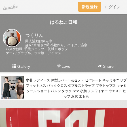
tuna.be
新規登録
ログイン
はるねこ日和
つくりん
同人活動お休み中
趣味: 水引きの和小物作り、バイク、温泉
バスケ観戦: 千葉ジェッツ、茨城ロボッツ
ゲーム: グラブル、ウマ娘、アイマス
Gallery
Love
Share
水着 レディース 体型カバー 3点セット セパレート キャミキニ リブ
フィットネス バッククロス ダブルストラップ ブラトップス キャミ
ソール ショートパンツ タック ママ 小胸 ノンワイヤー ウエスト ヒ
ップ お尻 太もも