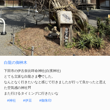
白龍の御神木
下田市の伊古奈比咩命神社(白濱神社)
とても立派な白龍さま🐉でした。
なんとなく行きたいなと感じて行きましたが行って良かったと思え
た空気感の神社⛩️
また行けるタイミングに行きたいな
#神社
#伊豆
#御朱印