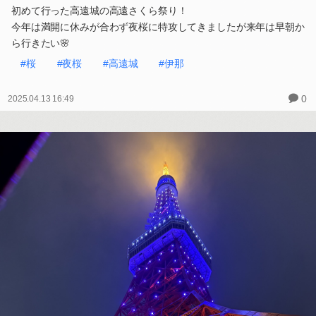
初めて行った高遠城の高遠さくら祭り！
今年は満開に休みが合わず夜桜に特攻してきましたが来年は早朝か
ら行きたい🌸
#桜
#夜桜
#高遠城
#伊那
0
2025.04.13 16:49