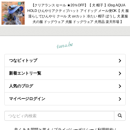
【クリアランス セール ★20％OFF】【 犬 帽子 】iDog AQUA
HOLD ひんやりアクティブハット アイドッグ メール便OK【 犬 服
濡らしてひんやり クール 犬 uvカット 冷たい 帽子 ぼうし 犬 夏服
犬の服 ドッグウェア 犬服 ドッグウェア 犬用品 楽天市場 】
tuna.be
つなビィトップ
新着エントリ一覧
人気のブログ
マイページログイン
良くある質問と答え
/
プライバシーポリシー
/
利用規約
/