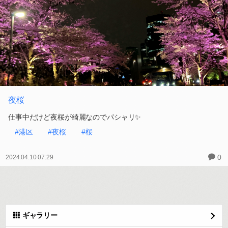
夜桜
仕事中だけど夜桜が綺麗なのでパシャリ✨
#港区
#夜桜
#桜
0
2024.04.10 07:29
ギャラリー