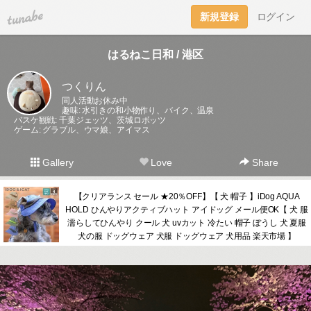
tuna.be
新規登録
ログイン
はるねこ日和 / 港区
つくりん
同人活動お休み中
趣味: 水引きの和小物作り、バイク、温泉
バスケ観戦: 千葉ジェッツ、茨城ロボッツ
ゲーム: グラブル、ウマ娘、アイマス
Gallery
Love
Share
【クリアランス セール ★20％OFF】【 犬 帽子 】iDog AQUA
HOLD ひんやりアクティブハット アイドッグ メール便OK【 犬 服
濡らしてひんやり クール 犬 uvカット 冷たい 帽子 ぼうし 犬 夏服
犬の服 ドッグウェア 犬服 ドッグウェア 犬用品 楽天市場 】